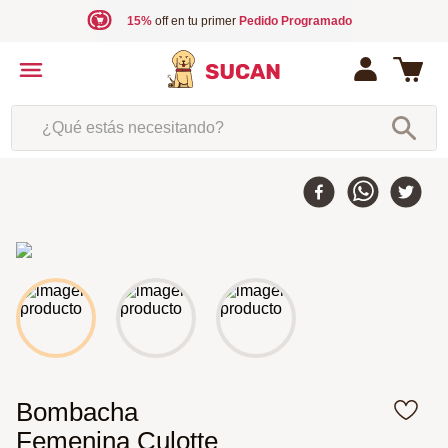
15%
off en tu primer
Pedido Programado
¿Qué estás necesitando?
Bombacha
Femenina Culotte