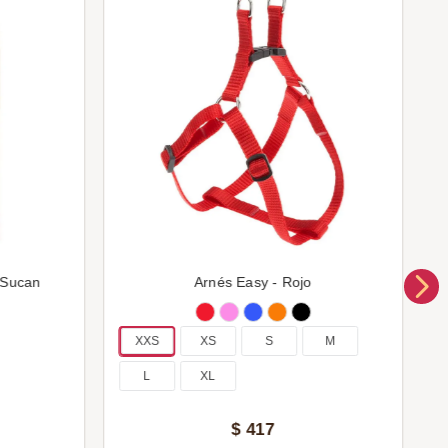
 Sucan
Arnés Easy - Rojo
XXS
XS
S
M
L
XL
$
417