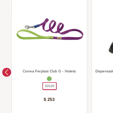
Correa Ferplast Club G - Violeta
Dispensad
10/120
$
253