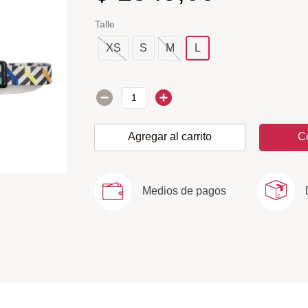
Talle
XS
S
M
L
Agregar al carrito
C
Medios de pagos