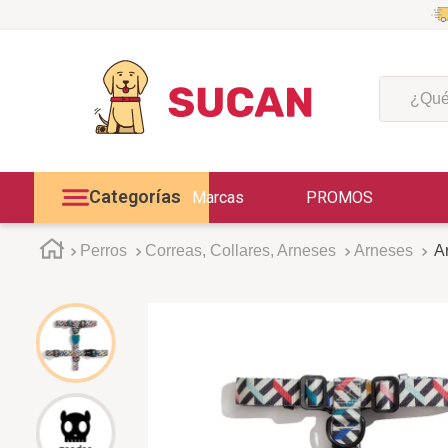
¿Qué est
Categorías
Marcas
PROMOS
Perros
Correas, Collares, Arneses
Arneses
Ar