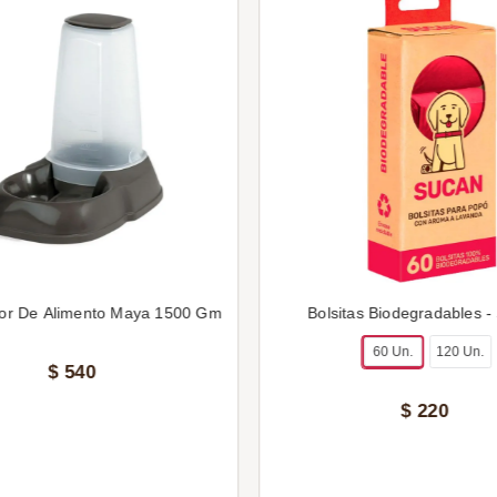
or De Alimento Maya 1500 Gm
Bolsitas Biodegradables -
60 Un.
120 Un.
$
540
$
220