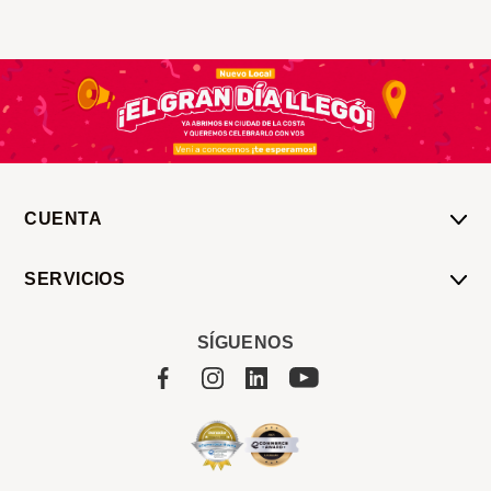
CUENTA
Mi Cuenta
SERVICIOS
Mis Compras
Pedido Programado
Carrito
SÍGUENOS
Servicios
Tienda
Sobre Sucan