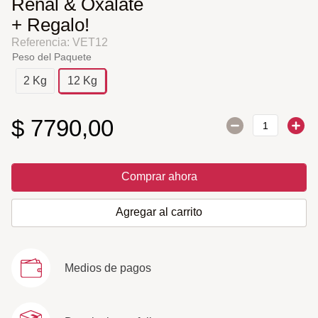
Renal & Oxalate
+ Regalo!
Referencia
:
VET12
Peso del Paquete
2 Kg
12 Kg
$
7790
,
00
Comprar ahora
Agregar al carrito
Medios de pagos