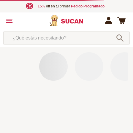
15%
off en tu primer
Pedido Programado
¿Qué estás necesitando?
OOPS!
No encontramos ningún resultado para
"
mordedor-trompo
"
¿Qué debo hacer?
Comprueba los términos ingresados
Intenta utilizar una sola palabra
Utiliza términos genéricos en la búsqueda
Intenta buscar sinónimos del término deseado