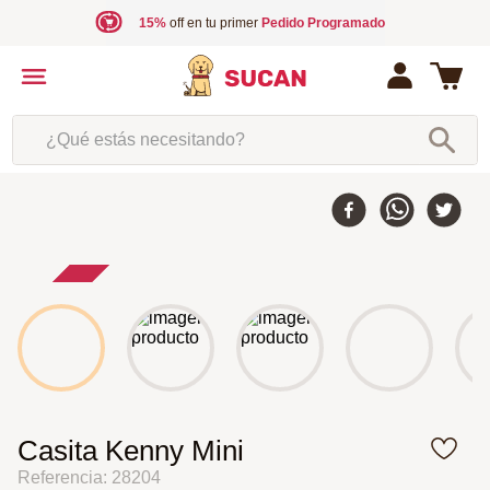
15%
off en tu primer
Pedido Programado
¿Qué estás necesitando?
25 %
-
Casita Kenny Mini
Referencia
:
28204