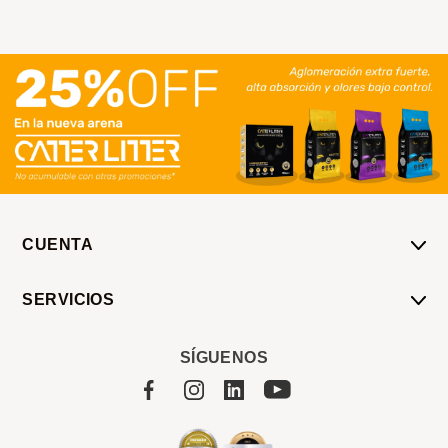
CUENTA
Mi Cuenta
SERVICIOS
Mis Compras
Pedido Programado
Carrito
SÍGUENOS
Servicios
Tienda
Sobre Sucan