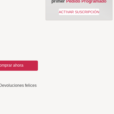
primer
Pedido Programado
omprar ahora
Devoluciones felices