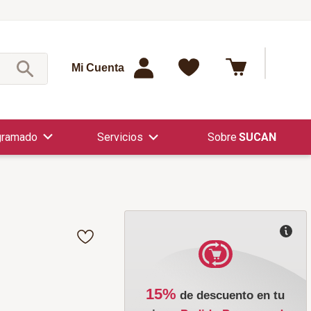
¿Qué est
Mi Cuenta
gramado
Servicios
SUCAN
15%
de descuento en tu