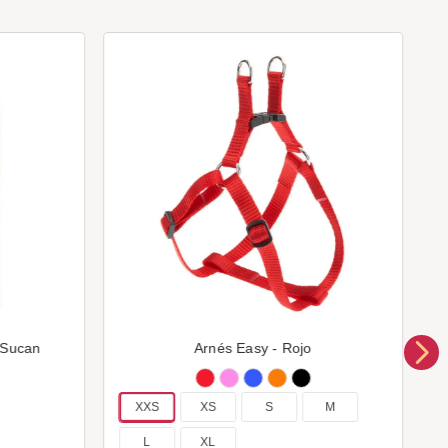
 Sucan
Arnés Easy - Rojo
XXS
XS
S
M
L
XL