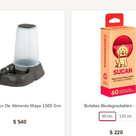
or De Alimento Maya 1500 Gm
Bolsitas Biodegradables -
60 Un.
120 Un.
$
540
$
220