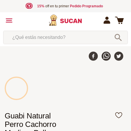
15%
off en tu primer
Pedido Programado
¿Qué estás necesitando?
10 %
-
Guabi Natural
Perro Cachorro