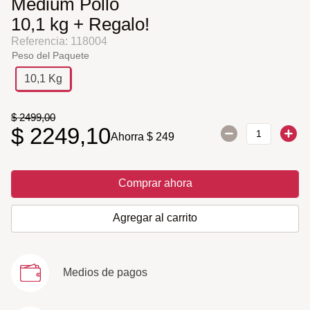
Medium Pollo
10,1 kg + Regalo!
Referencia
:
118004
Peso del Paquete
10,1 Kg
$
2499
,
00
$
2249
,
10
Ahorra
$
249
Comprar ahora
Agregar al carrito
Medios de pagos