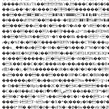
]����dVKKs'7A��ih`r�,���C�9�$
��4ץ�^��ط;�l:���]3\�$������� ���7/�����VY��*��Z<;�����i�}�у�H�Ȟ(}9yb2;RFx��� 7 ���23Ðz>��>}H
����ѳ����5x ^�t�N�;V����Ķ7�-� �y��^(-,���h{�T���+�6J�!s'�8u�$d�."ײ�-:P��
�#����u!%�����<�f윋]Z��Y�̈u�W�a��5ȮnK�ն��LziTV
������o��{�e��?ʔ�s&� �"eR�0�)�
��Y����E��A��P���.a2="1h��dDWƉT��1$CHL|Ry��
l���Nh1N��QY=�Y���Hk ���1 ^+�
ޤ�ұ:�%T�c������EVI��e�C`�:��xp��?���AH��1�ǜ���d��gth�EY��<�^�*
��n؁��h�at�jT�=H�c��%��t�,F"Wi�W�7�H+�s���Ϋ�δ��ՙ�Їt�=��|:�jz�r����s餡������������E�#�2���@M�Xe��|
��0�HE�NQ�2���s�� 4}LfQ9JC]G3Q!
�1��������y.)�qG�=tM�i%��N
�K��E��C�)�C���4&�v��a����Kc��B�
e痥S�v�)ٶ�vk������}R�ʦ\�[�?�O�9�'�S�GdW�V��PC�D3� )�� Y+���� ub��I�,g� �jIV��$�2���;1�J��o9�b��
�x��� ���.������10P�/G�tC�B|0d
������q�#�o��nijW�j���%wުܲ���<]̮/
�~D̜���Hp1y���2C�3�4G�B����
�C�x�H��nE3��(ض�%�1 Y��dt��2 F*i�Ty "������M��jy�",��%&��� �k��L�=d�f*�X���DS��'��G�� Y09�R
�#ṫ�2"���^6˸"x��i1��U�1=���[Ce
���~߇J T~h!ѳ�^�X�*�(���y�9���P�F�r!5�� j����G@R����e�:��9?18����rK�tU-Φ�U��ň1���� �~�-��m�Ӄ�|
���6* � ��i!�+�eFN�>�߶�6w���v6r I�