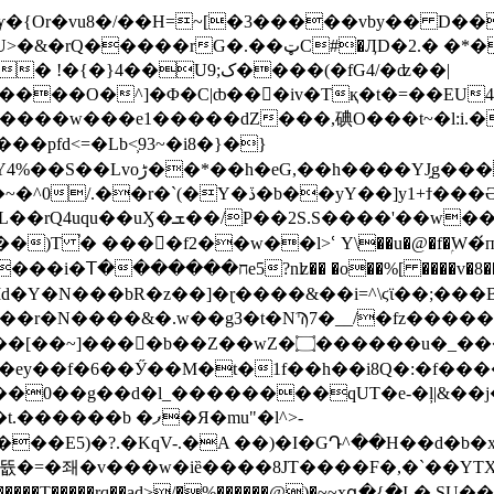
�U9;ک����(�fG4/�ʣ��|
���O�^]�Φ�C|ȸ��󪸺�iv�Tқ�t�=��EU4
�O����w���e1�����dZ���,碘O���t~�l:i.
��pfd<=�Lb<͕93~�i8�}�}
������3~���=������-
���Ә)�2�V{!�e��f��Y�bq�|*3�������8/
��E�VB�c��w �����}�!$����㲨
T ֓� ����f2��w��l>ՙ Y\��u�@�f�ۭW�́п�.|
5?nʫ�� �o��%[ ����v�8��?
�b��Z��wZ�۝������u�_���4�vݶ���{�Ί?
��0��g��d�l_��������qUT�e-�ļ|&��j
�?.�KqV-.�A ��)�I�GԴ^��H��d�b�xVVâ.����ёح�
�뜞�=�좨�v���w�iȅ����8JT����F�,�`��YTX