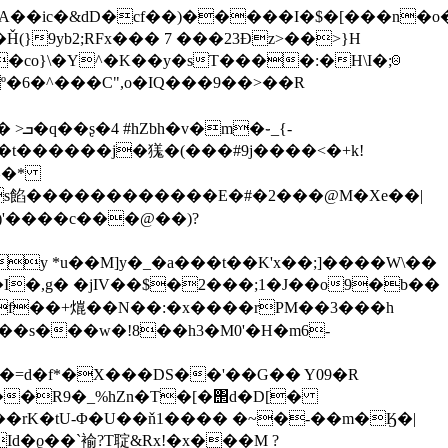
��A��ic�&dD�cf��)�����I�$�[���n
_{-
�t������j�獇�(���#9j����<�+k!
R)'����c���@��)?
y *u��M]y�_�a���t��K'x��;]����W\��
&f��+熴��N��:�x����rPM��3���h
7��s���w�!8��h3�M0'�H�m6-
��R9�_%hZn�T�[�΢d�D[�
ϱ��`褕 ?T聢&Rx!�x���M ?