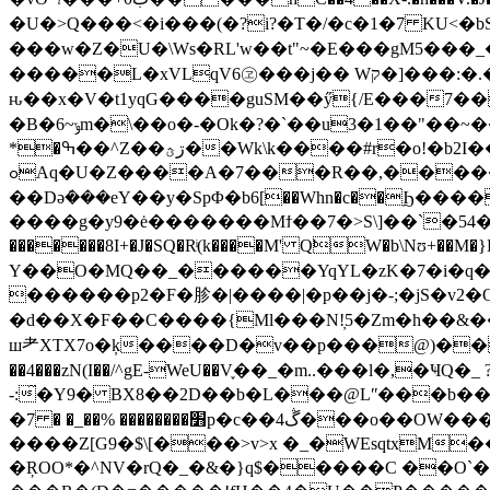
�U�>Q���<�i���(�?i?�T�/�c�1�7 KU<�bS
���w�Z�U�\Ws�RL'w��t"~�E���gM5���_
�����L�xVLqV6㋽���j�� Wק�]���:�.��b1�#v����׻�5�V%m����؝�ǳ�I���,&eU�/�nZ�|��ܽ#v���Y���?
ԋ��x�V�t1yqG����guSM��ӳ{/E���7���
�B�6~ݸm�\��o�-�Ok�?�`��u3�1��"��~���&���EE�^ܛL�Qo&����6�D�^[��/��N�m�ń9� d��א�ao������!5��
*�ߒ��^Z��ڗؿ��Wk\k����#r�o!�b2I��"ߨw+�oP9��gH�{��}v�/
ߋAq�U�Z����A�7���R��,�����Z@fUYL^@����/� �B觓�����x|%�E3�{%p��.�}�F|j-
��Dǝ݁���eY��y�SpΦ�b6[��Whn�c��Ϧ���
����g�y9�ė�������Mϯ��7�>S\]��`�ݿ۶����54,����xw=����t{���� ���|.�?
�������8I+�J�SQ�Rͥ(k����M' Q̛W�b\Nʊ+��M�}R̦��)��i<�ސc��Y-.��g�J �V�4��}>.ꋽ�h`��Z^���Xa����Z� 
Y��O�MQ��_������YqYL�zK�7�i�q�� K֔٭̦�o~��4^��U�yx(F ��~�������+W qZ�,�Z�%tV=���
������p2�F�胗�|����|�p��j�-;�jS�v2�O6D�Rr� ��a
�d��X�F��C����{Ml���N!̦5�Zm�һ��&��O� z]��YӍr��>��,0��,�ڢ��SN
ш⺹XTX7o�ķ����D�v��p���@)���\�x������/�U'>�N|
��4���zN(I��/^gE-WeU��V֢��_�m..���l�,�ҸQ�_ 
-:̋�Y9� BX8��2D��b�L���@Lʺ���b��3��l�h��ѣ7n�x����_=��)��F��֖
�׻�������� %��_� � 7p�c��4ڴ���o��OW����ֈtww?�/�gM�Y7�S����k$S6%�k�A4�A)&��{A _��jZ� _��e���9�b��B[�?
����Z[G9�$\[���>v>x �_�WEsqtxM
�ŖOO*�^NV�rQ�_�&�}q$�����C ��O`�