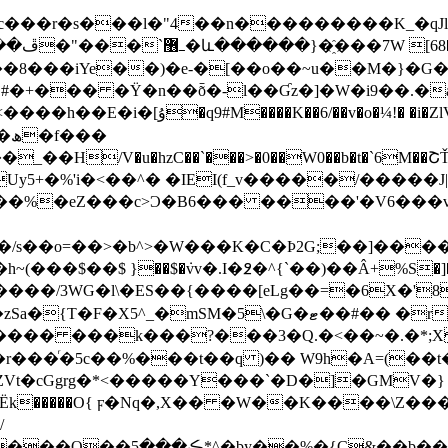
���l�"4��n���������K_�qJl���~�9�o��
�8���iYe��)�e-�[��o��~u��M�}�G
��Ӣ�i?s�)�F�n�]�Mn�K���j�Κ��-
��
y5+�%'i�<��^� �IEI(f_v�����/�����
�%�eZ���c>Ͻ�B6��� ����'�V6���v[��
�/s��o=��>�b^>�W���K�C�Þ2G;��]��
/3WG�l\�ES��{����[eLg��=�6X�'8�a�e��
`z w����/���?^?���Msp�<������6*��j�# ���%n�st�-
{ZVt�cGgrg�*<�����Y���`�D�]�GMV�}
/