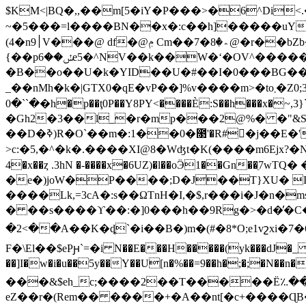
$KM<|BQ�,,��m[5�iY�P���>�6^Di<
~�5��� =l����BN��x�:c��h]�����uY\���vضMC9�L�?��ف�i��.��� �@����<����
(4�n׀9V���@ df�@ݦ Cm��7�؞�8@�r��bZb���]�/6��v��a�-�ZP��H�{���7���@�V(ڶl�s[��| 7�j�c��(~
{��pݽ��6e5�^NV��k��W�ʻ�OV^������+"� �� ]$��TJ�O�ݰ��׬�p�S:f2�֤|�g��;ߦ���ti���+ަ��tj�-
�B��o��U�k�YID��U�#��I�0���BG���`�
_��nMh�k�|GTX0�qE�vP��]%v����m>�to܂�Z0;3�������tE �>�#9��P�7�:��Ax m �gT���s�@e9Xف���͔
�``�0�h�p��ţ0P��Y8PY<����È:S��h���x�~,3}`25P�9�� �2gq����Y<�x΢��f`3E��Y>��3��-Ab2K��?
�Gh2�3��l_�r�mp���2@%� �"&Sb
��D�ߢ)R�O`��m�:1��0�೓'�R#񤆴�j��E�'+�P��A�.� CՕo�(2N�o#�E�r2���kN8^]�Pq&�|�I��#QF.�H� �E�Gvhu���9NO�r�}@�_��
>c:�5,�^�k�.����XI@8�Wʤt�K(����m6Ejx?�Nږ�>�V��-:o��[��)��B��&���I���Vl�Nl[������� �c7D� /�ם���� ��>�"$
4�x��ȥ .3hN �-����x�6UZ)�l��oӬ1��Gn
�e�)joW�P����;D�J��T}XU� I
����Lk,=3cA�:s��ΩTnH�I,�$,r���i�J�n
� ��s����ϒ��:�]0���h��9Rg�>�d�̓�
�2<��A��K�ȡ`�i��B�)m�(#�8*O;e1vշxi�7�6ZR~#��E�G�'�\�tЄ�
F�\El��$ePԩ`=�i N��E���H�����(yk���dJ�_ �����ۥ�3��>�ɓ����$�̱�L�JK^�
��]I�w�i�u��5y��Y��U[n�%��=9��h�;�;�N��n�,@���#6�:���O�u�Ui�5
���&$eh_c;����2��T�����Ë؉�
eZ��r�(Rem�� ����+�A��nt[�c+����ɊB�-kfm:�)Ȥ|ئT��������"^�~U.$Y���OB�Yh+�