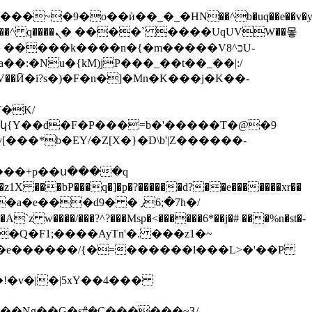
ѝ��_�_�HN��^b�uq��e��v�yò�2�`�Hf���+�ёع
� �����k����n�{�
m�����V8^כU-
J|կ{Y��d�F�P���=b�'�����T�@�9
�*b�EY/�Z[X�}�D\b'|Z������-
����+p��ս����q
�d9� � ٫6;�7h�/