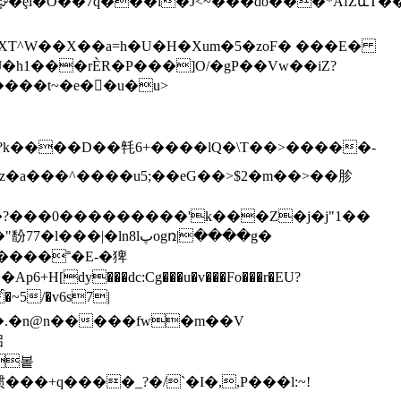
�7q���l�J<~���do���*ȀfZևT��NQr�/zH
���t~�e��u�u>
?k����D��㲞6+����lQ�\T��>�����-
�a���^����u5;��eG��>$2�m��>��胗
�?���0���������'k���Z�j�j"1��
y���dc:Cg���u�v���Fo���r�EU?
q�.�n@n�����fw�m��V
启
惯���+q����_?�/`�I�,,P���l:~!