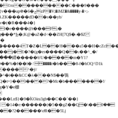
wR�©ro���������C���9���
MZ�&����y-�>;-
.ΖK�����dD��s��yb/
l�e����@t���F;�
��
Ԙ�����4T�Z�L��!8���a5��H�cZcl�
�j�E�?�(g�es����Q��˪��^_�/
�8-f�hOQ^D1k
|����^�ÿ/
�aQ�t=}��ϊ�� �?�Mc�b�������!/
g�Y�e棳
Ln$}�9�ۘKOɨra3gb��C��`��}
 �14�e:������(�5��gZ��Q̬�\��ܹ0��