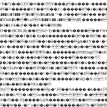
�$�`P�7y�t�GT�W��!?Y���a̤�m���<��
�i�F�� ���co}\�Y^�K��y�sT����:�H\I�;☹
�i��%'��.}��S�A鰐,�� ���߈º�6�^���C",o�IQ���9��>��R
O�Lf-Б�cF�?��B �%�O䱡:
t{b2=Ty��2��%����̶��YW� >ܒ�q��ʂ�4 #hZbh�v�m�֊
6PRt���T�B� Rji�&�������Q��JR�ˍ�
�w�.����ґ�k ������@f!9D2rgr 5�e
E"^)�3�@�)�{��&���+�Z��� ���M�7
�2��9����J�ɤ���|��m��N�w��Z��
��l�E��'�����J�! �����$7�Z��j
˃ż�o M�{�m�;6�ό���;����D�5iQ\�X~ r 
4J�a��$t!��TRA�t�
1=�eZ��L*:� s�1w����G*S+I=�,�
2�
�W��>�!" y�O�q��'T����j�KN:�ÐId�