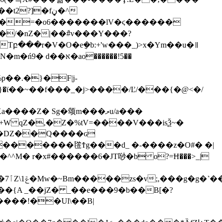
?]�fڼ�^
�t֔�=�o6�������lV�ϛ������
բ���r�V�O�e݈�b:+'w���_)>x�Ym��u�꯫
�,}�ϊ��~��f���_�j>����/Ľ/���{�@<�/
��|
���!��Ul\��B|