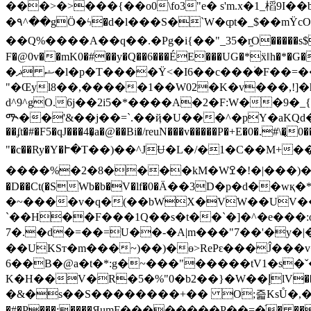
���>�>���{��o0\fo3"e� s'm.x�1_槄9I�
�۹^��gӦ�ϟ�d�l���S�`W�ȹt�_$��mΫcO��7
��Q%����A��q��.�Pg�i{��"_35�r֦O�����s$
F�@0v��mK0�#��y�Q��6���ÉE���UG�*ẍǁh�*�G��ږDMK�&��(�ϛ�BHe�?8�G�=ጥ�J��?�%23Q����G
�ޝ ޛ�l�p�T����Ÿ<�I6��c���۠�F��=��tF'V�0�V�8�C�A�7هho?-�K�O�o�=Hi��8?1`�X�Â��p� 6��(*�m�_
"�Œyl8��,�����1��W02�K�v���,!]�hݖ�$1U����2�p�P���,&���%���`Z�(=rX;�g�� ]M�tԴcjsrf�bn����i�޹4y�
d^9^gO.6j��2i5�*����A�2�F:W��9
ᎁ��'&��j��=`.��ҋ�U���^�pY�aKQd�H(T
��ʄt�#�F5�qJ���4�͕a�@��Bi�/reuN���v�����P�+E�0�.#\
"�c��Ry�Y�Ւ�T��)��^JɄ�L�/�1�C��M
����%�2�8����kM�Wߐ�!�|���)�t�\�H';l��N\�3�h���d倀241�0�\D5a�#�y���=��]�:F
�D��Ct(�SWb�b�V�lf�0�Ӓ��3D�p�d��w
�~����v�q�(��bWX�VW��UV��U
`��H��F���1Q��s�t��`�]�^�e���:o�
7�.�d�=��=U��-�A|m���"7��'�y�|����-�鉭yǒ�Z���(
��UKSт�m���~)��)�ɵ>RePԑ���Ĵ���
6��B�@a�t�*:g�~���"�����tV1�s�ˇ
K�H��V�R�5�%"0�b2��}�W��إlV���,Sd 2Y��^�^�@�7�-�h��Pv��rb��F� ?��q��a=4,QC�Z�w}��n�����ۏ��[���6���?
�&�s��S��������+�� O;즓KsŮ�,�O� ;ܘͲk@�MW;�ͺ� ii����� �|�k3��Y �^�˲�� FsҶ�c4=V���[��V���b 4�� f�_2�>! 
�#�P���:����ЯumF��������P��=�֬� 