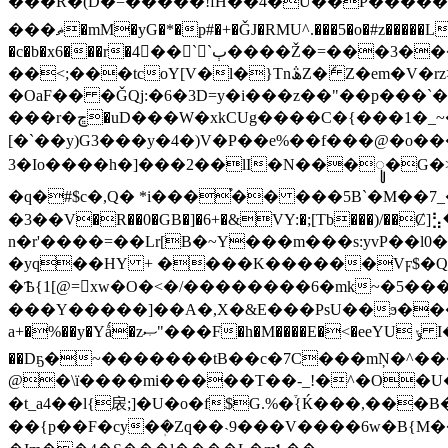
���R�(D�=�����!fH��4�U��P�����N�{
���ޡ�mM�yG�*�p#�+�ǦJ�RMU^.���5�o�#z�����L<-�M���]��+��-
�c�b�x6���r�4�ُ�``ٻ����Ž�=���3����uY7{����*��j�I��ҏ���r���h^�d)�XT^W��X��a=h�U�H�Xum�5�zoF� ���E�
��<;���tcoY[V�l�}Tn݅ھZ�ެ Z�em�V�rz>/fw�0����Gy<+�����&��[��ǩo�� �Trc�{J�h1���rÈR�P���]O/�gP��Vw��iZ?
�OaF�� �ǦQj:�6�3D=y�i���z��"��p���
���r�ڇ�uD���W�xkCUg����C�{���1 �_~�����_m3 ���n�l��,^I���}�es���q:
[�`��y)G3���y�4�)V�P��e%��f���@�o
3�Io����h�]���2��lI�N���ꦸ�G�
�q�#$c�,Q� *i���֯�� ���5B`�M��7_���
�3��V�R��0�GB�]�6+�&VY:�;[Tb���)/�
n�r'����=��Lr[B�~Y���m���s:yvP�
�yq��HY + ����K������Vϝ$�Qm���f�'��J���-{�d���܁?��t2)
�Ѣ{1[@=xw�O�<�/��������6�mk~�5���њ�݊�U�[*� �[4��
���Y�����]��A�,X�&E���PsU��ϧ����Ɋ��
a+�%��y�Yǻ�zޞ"���F�h�M����E�<�eeYU ݸ I�2�(�Q�hˠ���v0 �[�?8i��c�d+5v+�EU�p�m�ؓ�ͯ�~5/�v6s7|
��Dҕ�~�������tB��c�7C���mŅ�^���
@�\ї����mi�����T��-_!�^�O�U���
�t_a4��l{扆;]�U�o�f$G.%�֒{Ќ���,���B�@�Y̞��
��{p��F�cy�ܲ�Zq��˴9���V����6w�B{M��