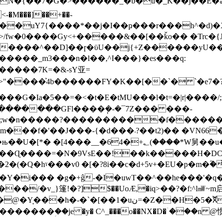
��7�G�>������_�b�ů�_K��݃j��E�ಘ�ȩi�O�
`�����^��D]��ɼ�ϋU��j{+Z������yU��
�������7K=�&-sY亚=
>"����͐4b������FY�K��[��`� `�e7�
G�Ia�5��=�<�t�E�tMU���l�t=�|r|����/;z
�Ȼ]⣣�������GϜl����݄�-�¯7Z��� ���-
�l0�;w�n�����?����������ſ�����
�� �VN66�"馚77�l���|�ln8lپogռ|����g�
�__�64�+؂(����*W舅��u����˭�E-�猈
��=�N�9VsE��!��k�����H�DC�Ap6+Η[d
Y�i��� �g�+ĝ-�I�uwT��^��he���'�
/�v_}篷!�?]$��UoӔ,�iq>��?�f:^l㎽~m
�h�-�`�[��1�uن=�Z��H�5�ꬨ봍
������ؚ��je �y� C^_���o��NX�D�ۤ���n @