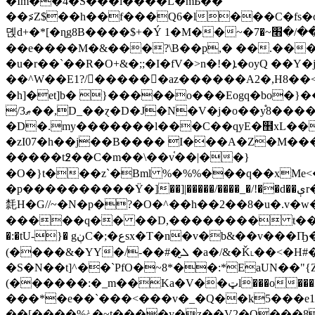
�Im��4�S���l����L�mƄ��
��⋦Z$��h��f���Q6�l���C�fs�c���r�s
뎭d+�*[�ɳg8B����$+�Ý 1�M��~�ڦ���/�׫~�7�"���`ߺ޶�և������}�҈���7W [68��^ q����ܢ� ����` ����UqUVW��뫃
��e����M�&���?\B��p,� ��.���
�u�r��`��R�O+&�;;�I�fV�>n�!�ܐ�oyQ ��Y�j#�+��� �Ÿ�n��ȭ�-l��Ɠz�]�W�i9��.�a��:�Nu�{kM)jP���_��t��_��|:/
��^W��E1?/������az������A2�,H8��<����h��E�i�[ۇ�q9#M����K��6/��v�o�¼!� �i�ZlV
�h]�et]b� }�����o���Eogq�bo�}��ھ�f�
/3ޠ��,D_��ɀ�D�J�N�V�j�o��y֯8�����_��H/V�u�hzC��`���>�0��W0��b�t�`6M��ՇŤ�K/
�D�.my�������l���C��qyE�຾xL��U
�zI07�h��j��B���� I���A�Z�M���
�����t߶��C�m��\��v֫��|��}
�O�}t���z`�Bml %�%%���q��xMe<
�p����������Ϋ�]��]|�����/����_�/!��d��ېr�h~(���$��$ }��$�ܿvv�.I�߶�^{`��)��Â+%S�]�z1X ���bP���q�]�p�?������d?��e�������xr��
㲡H�G//~�N�p�?�O�^��h��2��8�u�.v�w����
�����q�� ��D,�������� t��zSa�{T�F�X5^_�mSM�5\�G�ޓ��#�� �r�A
�:�tU-}� gڹC�;�عsx�T�n�v�b&��v���Ҧ���� ���k���?���3�Q.�<��~�.�*;X�Q�F1;����AyTn'�. ���z1�~
(����&�YY�/-��#�ܠ̮ �a�/&�Ǩ˪��<�H#�r���ͬ�5c��%���t��q )�� W9h�A=(��t�e������/{�=������l���L>�'��P
�S�N��t]^��`PfO�~8*��:*EaUN��"
(������:�_m��Ka�V��ټl���o���Ёk�����O{ ϝ�Nq�,X�� �W��K����\Z���!�v�|�|5xY��4���
���*�e��`���<���v�_�Q��k5���e1
��[����%ݟ�~t����y�z��V2�O���8���O��ڪ���5*^�by��%�{C&��b����Ng��G�sܽ#�C������~Ԇ/