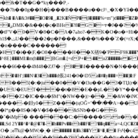
�b�&�T��G�*kӽ���P˲-
h��0g��H�̛p���B����u��cJ^_�X�Yǎ��bG
kh� �A�&3#���O�9�_,�2K�ǸP�(l̴�|���%=m")d����Z�
��6t�-
o-
�_{�n����C������!
�i��|F,�O8����H��X㧵9�'PF9K���Y�r�]��
�̢0��^8E}���MI:�m(h���]]BGm�.[=dP+�-��uZ�����e �
+����66���4M48�ZɈ7�ᬄ8��\I�����N�N
қ�*l��5[�:�ju��0��V�l3u��G�3�TЏ(r
U�EUT���t�B�E��pL�l�Y*���*
F�Z2�IC��a�$M"(�NW��)|>��_�&W�iNͤ
ңOǦ=٬��\��A>��U�a(�*�<�����1m�
v�l*g��8S�J�V�$���&SNb��G�6
�
ˇ�ɨMp� ������C:�����Szα�y�
{ R^��J�'�
��[f��=�� ��'��ZÓ���G��%u�����ë�