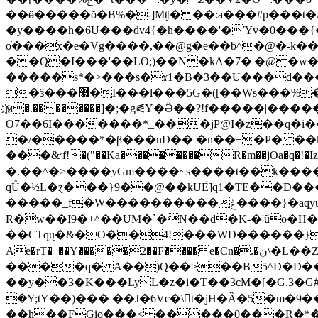
��ӫ�����ŏ�B%�-]Mʧ� ��:a���#p���t
�y����h�6U���dv4{�h����'�Ύv�0���{��4�ɠ���T�
o֫���x�e�Vg����,��@g�e��b^
�@�-k��
��Q�I���'��LO;)��N�kA�7�|�@�w�NZ�-(���
�����s*�>���s�ɤ1�B�3��U���d���
�ӟ���޷�I���l���5G�([��Ws���%��:���JbW���T���T �M$vGL�՝�|;�lg�_RƦ���*Ϧ�;K@�aZ�d<��ZH[7Q$�-�$Z
҉ϻ�.��������]�;�g⪛Y�Ӛ��?!f�����|�
O7��6I�������*_���jP@I�z��q�i�
�/�����*�β���nD�� �n��+�P� ��k
���&׳f!�("��Ka��������R�m��jOa�q�!�Iza��M'��Ѥ|:�����uP��Yy�v?�U���Ջ �5������緭�����ɄU�����m�Y1?
�.��^�>����yGm����~s����t��k����Y���O/��U�
qŮ�½L�ɀ���}9��@��kUЁ]q1�TE��D��
�����_f�W����������ݟ����}�aqyu�bvĔ�nj���x��xe���J�;d���}ϩu�7��V�^�i��&CC�λ���N$��鴞
R�w��I9�+^��UֵM�`�N��d�K-�'ũo�H�
��CTqų�&�O��4!���WD������}
Ae�rT�_��Y�����2��F���� e�Cn�.�ڹ\�L��Z'\�TDR��i�2m��C�Ik��(a��A�LJk�΅ˬ���i�
����q� A��)Q��>��B5^D�D��m�G
��y��3�K���LyL�z�i�T��3cM�[�G.3�G
�Y;tY��)��� ��J�6Vc�\t�jH�Ȁ�5�m�9��ݘ`�k�C���}W�X�+�����f�<�V�%xy��?2�����\ơɌ��
��h��FGio���< �����0���R�*