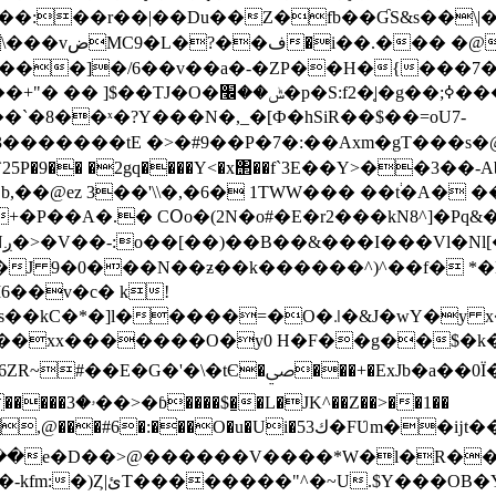
.��:��r��|��Du��Z�fb��ƓS&s��\|�
��4�R �P�
8��ˣ�?Y���N�,_�[Ф�hSiR��$��=oU7-
,��@ez 3��'\\�,�6� 1TWW��� ��t֔�A�
K
��ֵ7wTQ� �J 9�0���N��ƶ��k������^)^��f�
6��v�c� k!
�ms��kC�*�]l�����=�Ο�꜌�&J�wY�y 
C��
xx�������O�y0 H�F��g��$�k�
ﴆ���+�ExJb�a��0Ї�!���nȽHZo,y�z?
�Z��>��1��
ك3�FƲm��ĳt��A?f�%����`qMQ�W=u��f�>)��
��e�D��>@������V����*W�l�R���
ʧ$U~��0����Q��#>