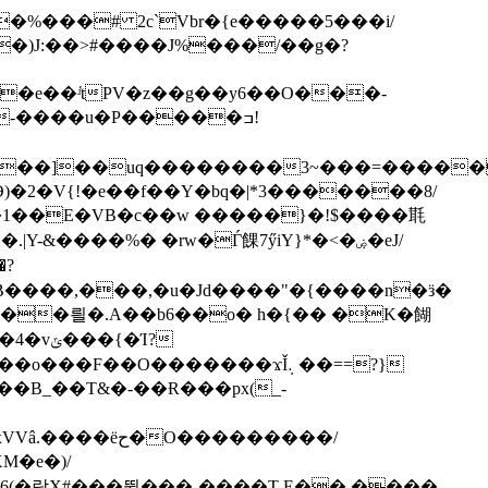
�e��ʴ̔tPV�z��g��y6��O���-
�-����u�P�����ߏ!
Y-&����%� �rw�Ѓ餜7ӳiY}*�<�ۻ�eJ/
��B_��T&�-��Ɍ���px(_-
O���������/
M�e�)/