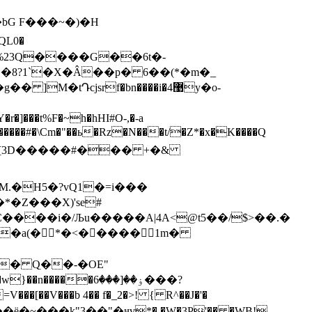
 F���~�)�H
QL0�
�t%F�~h�hHI#O-,�-a
ؓe �����#�\Cm�"��ь�Rz�N���t/�Z*�x�K����Q
���[3D�����#��� +�&
�M.�H5�?vQ1�=i���
�Z���X)'se#
C����i�/Љu�����A|4A<@t5��/$>��.�
� Qִ��-�OE"
~���k"3��"�ҹv*� �W�3P'�� �WB!