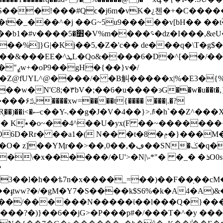
���!���#Qϲ�j6m�vK�¿첸�+�C������t2
�t�_���^�j ��G~5u9�����v[bH�� �
�%]}G|�Kj��5,�Z�'c�� de���q�\T�g$�T
���w�N'Ͼ8;�۳bV�;��6�u����ͽG��w�u��t
Sg�颂m���ލu/a���
�V���isѮ~�
1�( N�� �t�8�ݦ�}���M�DZ��Q����ɢ
�ݢ�q��������㲮Ϯg���d_ �-����z�O#� �|
\-*"� �_� �ܪO0s�^^M� r�x#������6�JT唦�b o?=Ħ���>_|
?
��cM�7ٱZ\1ݝ�Mw�~Bm�����zs�v;,���g�g�˺��c��#��}A�����,��P��b
���/������N�����ϊ��l���Q�}���
���?�)}��6��jG>�P���p#�/���T�^�y ���