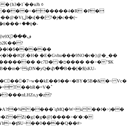
�{h3�1`��uJhᇰ
 ���l�$�����
 *�B��m�^qDN�yQ�փ��B��[�$[sKU-
x�C򿂧���7˃w��kE��9��<�BY�5B�&�< Vc�
= T��bR�=V�ؕ
Z�Z(�g{�g�@[����>�'�:�