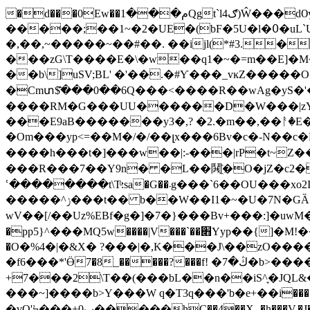
�d���0Ew��م���1Qgt`lګ4)Ŵ���dѸ�{Or�vu8�/��H=~[�3�����vby�� D���%���# 2c`Vbr�{e�����5���i/
�����;��1~�2�UE�(bF�5U�l�߀�uL`U>�&�rQ�����rG�.��ټC#�ӅD�2.� �*��)J:��>#����J%���/��g�?
�,��,~�����~��#��. ��ijl(*#3.�� !�{�}4�
���zG\T����E�\�w��q1�~�=m��E]�M�
��b\]uSV;BL' �'��.�#Ƴ���_vĸZ����
�Cmտ$͊���0��6 Q���<����R��wAg�yS�'�
����RM�G���UU������D�W���|zY4%��S��Lvoڑ��*��h�eG,��h����YJ̯g�����]��uq��
���E9aB�������y3�,? �2.�m��,��ᚨ�E�~�^0/.��r�`(�Y�ڏ�b��yY��]y1+ϯ
�Om���yp<=��M�/�/��լx���6Bv�c�-N��c�L��rQ4uqu��uӼ�ܫ��/P��2S.S����'��w��1
����h���t�]���w��|:-���|rP�t~Z���)
���R���7��Y9n� �L��鬨҈�O�jZ�c2����i�ꓔ�������חe
ՙ��������t\Tͧ:sa�G��܁g���`6��OU���xo2Id�Y�N���bR�z��]�ɽ����&��i=^\ϛϊ��;���B����,���,�u�Jd����"�{����n�ӟ�
�����^ݫ���t�� b��W��I1�~�U�7N�GȀ��r�N����&�.w��gЗ�t�NϠ7�__/�fz�������릘�.A��b6��o� h�{�� �K�餬
wV��[/��Uz%EBf�g�]�7�}���Bv+���:]�uwM��[��~]���򪨦
�pp5}^���MQ5w����|V���`��׋Yyp��{]�M!��ey��f�6��Ӳ��M�t�1f��h��i8Q�:�f�����o���F��O�������ϫǏ܉ ��==?}
�O�%4�|�&X� ?���|�,K���J\��zO���
�f6���*'Ӫ7�8_�����?���f! �ڭ�7�b>����t.������b �ފ�Я�mu"�l^>-
+7���2\T��(���bL��n��iS^֢�JQL&���E5)
���~]����b>Y���W q�T3q���'b�е+��i��
�vO'Ϟ���+0ب�����hC��4��X-.�h���V.�J�����T�����rq��ad>/�%������@)�~~xգ�{�I-�.SU��6(�락X#���뛺���-����Ţ.E��,����