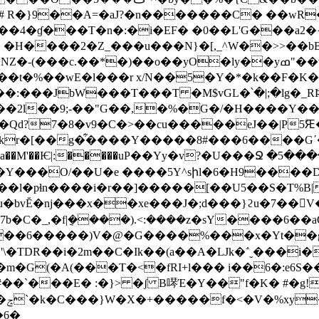
�# R�}9��A=�aJ?�n�������C� ��
n�:�i�EF� �0��L'G���a2�{v���ap֍�6�ݮzP�V;�i
 �H����2�Z_���u���N}�[,_^W��>>��bB
c.��*�)��o��yO�ly��yߘ"��v�(�R���4�}
�t�%��wE�l���r x/N��5�Y�*�k��F�K�
�����2l��9;-��"G��,�%�G�/�H����Y�
�Qd?7�8�v9�C�>��cu�����eJ��|P5ۧ
r�[��g�͋����Y�����8#���6����Gʹ�
e ����5Y^sիl�6�H9����D��%�f��l�ٵ����r�h��
��l�pɬn����i�r��]�����[��U5��S�T%B
7b�C�_,�f|݈����).<:����z�sY����6�
��6�����)V�@�G����%���x
�Yt��
(�A(���Т�<�fRI+l��� i��6�:e6S����
#��`���E� :�}> �ʃ B噖Έ�Y��"f�K� #�g!
5ǈ
�6�