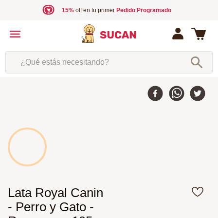
15%
off en tu primer
Pedido Programado
¿Qué estás necesitando?
10 %
-
Lata Royal Canin
- Perro y Gato -