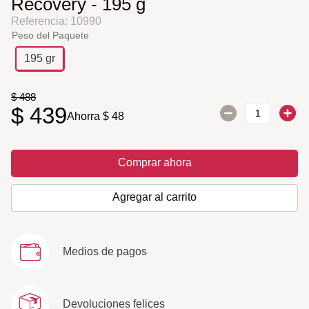
Recovery - 195 g
Referencia
:
10990
Peso del Paquete
195 gr
$
488
$
439
Ahorra
$
48
Comprar ahora
Agregar al carrito
Medios de pagos
Devoluciones felices