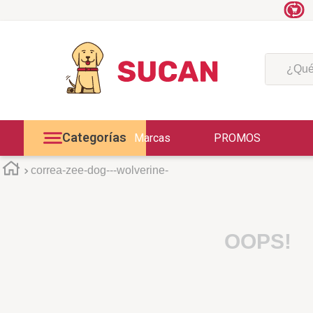
¿Qué est
Categorías
Marcas
PROMOS
correa-zee-dog---wolverine-
OOPS!