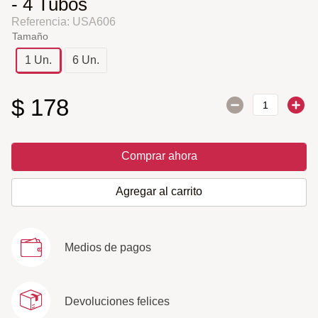
- 4 Tubos
Referencia
:
USA606
Tamaño
1 Un.
6 Un.
$
178
Comprar ahora
Agregar al carrito
Medios de pagos
Devoluciones felices