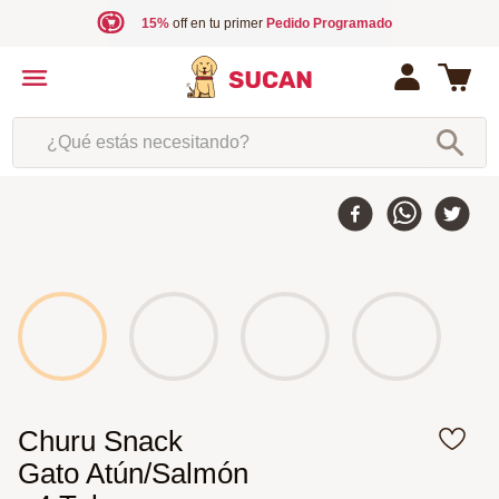
15%
off en tu primer
Pedido Programado
¿Qué estás necesitando?
Churu Snack
Gato Atún/Salmón