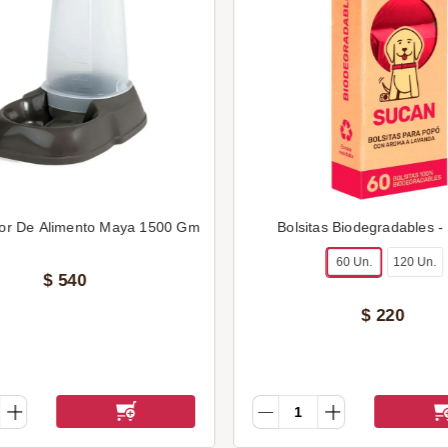
or De Alimento Maya 1500 Gm
Bolsitas Biodegradables -
60 Un.
120 Un.
$
540
$
220