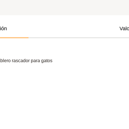
ión
Val
blero rascador para gatos