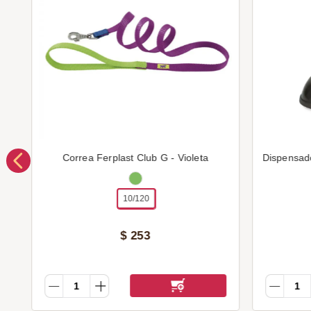
Correa Ferplast Club G - Violeta
Dispensad
10/120
$
253