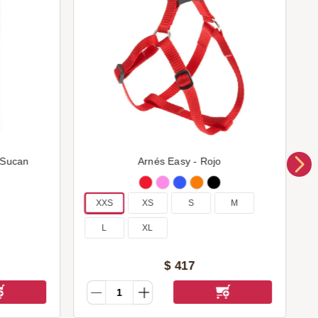
 Sucan
Arnés Easy - Rojo
XXS
XS
S
M
L
XL
$
417