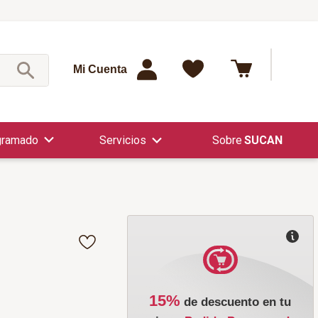
¿Qué est
Mi Cuenta
gramado
Servicios
SUCAN
15%
de descuento en tu