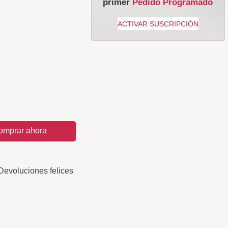
primer
Pedido Programado
omprar ahora
Devoluciones felices