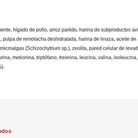
te, hígado de pollo, arroz partido, harina de subproductos avíco
 pulpa de remolacha deshidratada, harina de linaza, aceite de 
roalgas (Schizochytrium sp.), zeolita, pared celular de levadura
rina, metionina, triptófano, treonina, leucina, valina, isoleucina
%).
odos