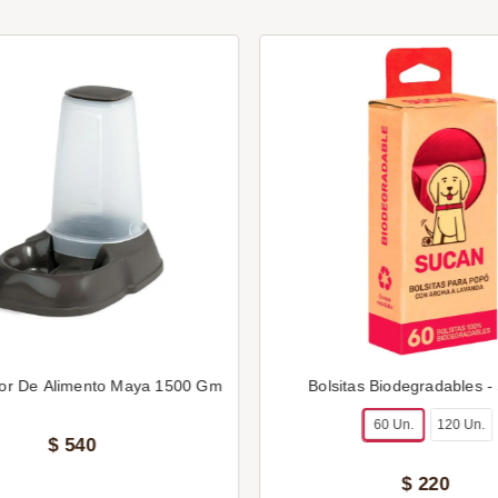
or De Alimento Maya 1500 Gm
Bolsitas Biodegradables -
60 Un.
120 Un.
$
540
$
220