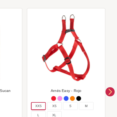
 Sucan
Arnés Easy - Rojo
XXS
XS
S
M
L
XL