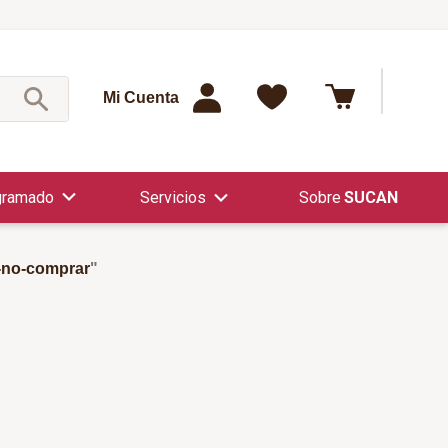
¿Qué est
Mi Cuenta
gramado
Servicios
SUCAN
-no-comprar
"