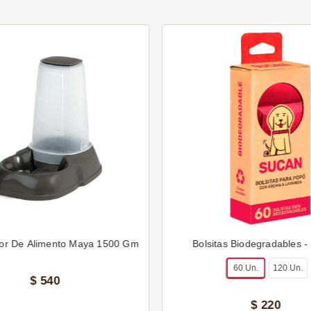
or De Alimento Maya 1500 Gm
Bolsitas Biodegradables -
60 Un.
120 Un.
$
540
$
220