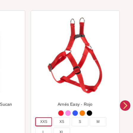
 Sucan
Arnés Easy - Rojo
XXS
XS
S
M
L
XL