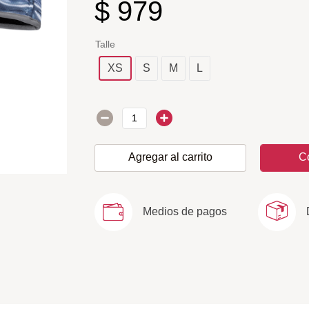
$
979
Talle
XS
S
M
L
Agregar al carrito
C
Medios de pagos