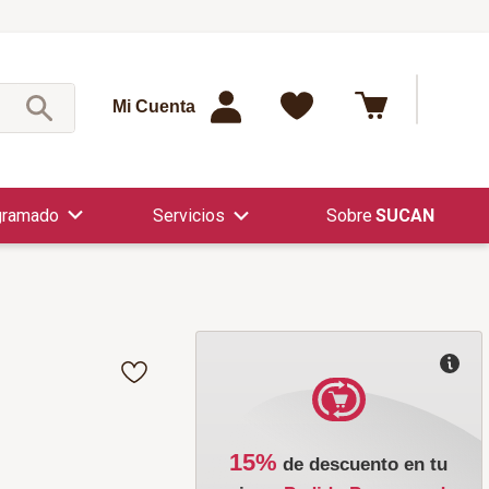
¿Qué est
Mi Cuenta
gramado
Servicios
SUCAN
15%
de descuento en tu