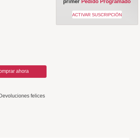
primer
Pedido Programado
omprar ahora
Devoluciones felices