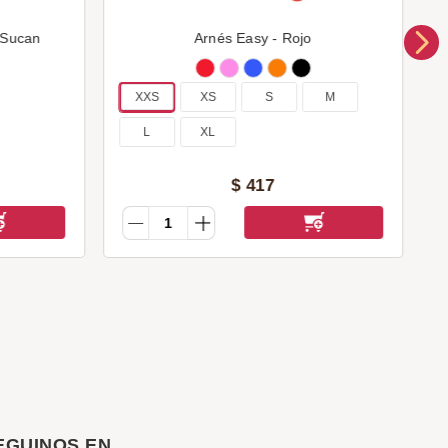
 Sucan
Arnés Easy - Rojo
XXS
XS
S
M
L
XL
$
417
EGUINOS EN