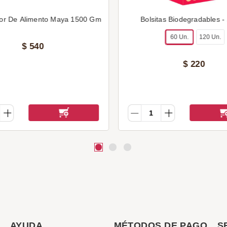
or De Alimento Maya 1500 Gm
Bolsitas Biodegradables -
60 Un.
120 Un.
$
540
$
220
AYUDA
MÉTODOS DE PAGO
S