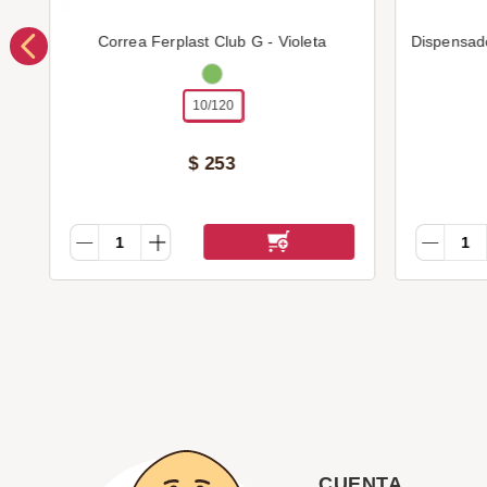
Correa Ferplast Club G - Violeta
Dispensad
10/120
$
253
CUENTA