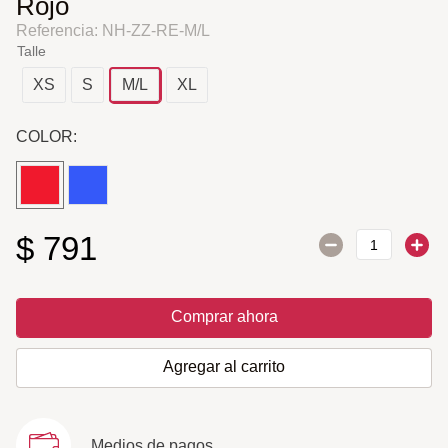
Rojo
Referencia
:
NH-ZZ-RE-M/L
Talle
XS
S
M/L
XL
COLOR:
$
791
Comprar ahora
Agregar al carrito
Medios de pagos