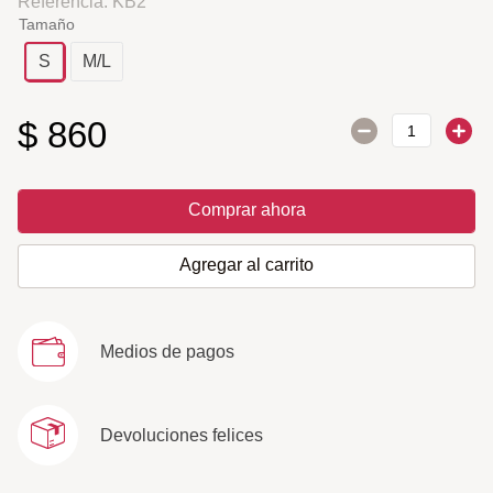
Referencia
:
KB2
Tamaño
S
M/L
$
860
Comprar ahora
Agregar al carrito
Medios de pagos
Devoluciones felices