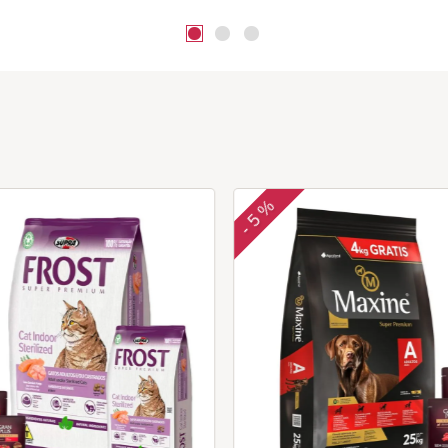
5 %
-