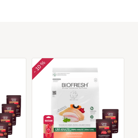
10 %
-