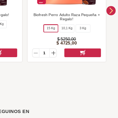
egalo!
Biofresh Perro Adulto Raza Pequeña +
Regalo!
 Kg
15 Kg
10,1 Kg
3 Kg
$
5250
,
00
$
4725
,
00
EGUINOS EN