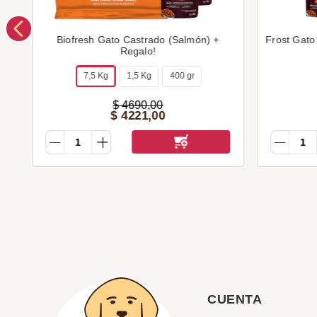
Biofresh Gato Castrado (Salmón) +
Frost Gato
Regalo!
7,5 Kg
1,5 Kg
400 gr
$
4690
,
00
$
4221
,
00
CUENTA