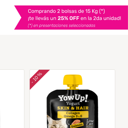
10 %
-