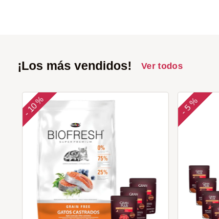
¡Los más vendidos!
Ver todos
10 %
5 %
-
-