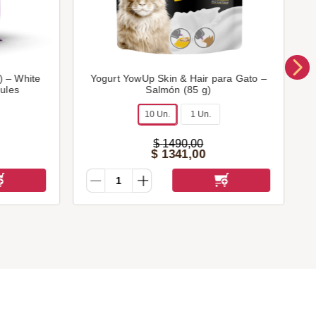
) – White
Yogurt YowUp Skin & Hair para Gato –
ranules
Salmón (85 g)
10 Un.
1 Un.
$
1490
,
00
$
1341
,
00