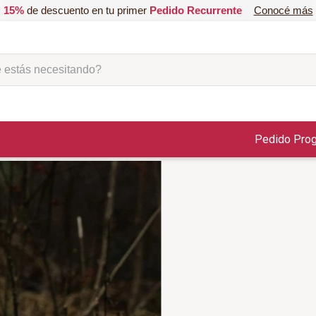
15%
de descuento en tu primer
Pedido Recurrente
Conocé más
ás necesitando?
Pedido Pro