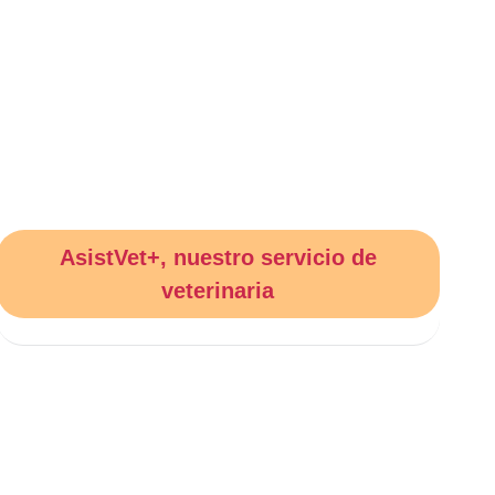
AsistVet+
, nuestro servicio de
veterinaria