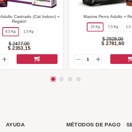
 Adulto Castrado (Cat Indoor) +
Maxine Perro Adulto + R
Regalo!
25 Kg
7,5 Kg
1,5
8,5 Kg
1,5 Kg
$
2928
,
00
$
2781
,
60
$
2477
,
00
$
2353
,
15
AYUDA
MÉTODOS DE PAGO
S