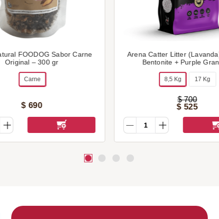
atural FOODOG Sabor Carne
Arena Catter Litter (Lavanda
Original – 300 gr
Bentonite + Purple G
Carne
8,5 Kg
17 Kg
$
700
$
690
$
525