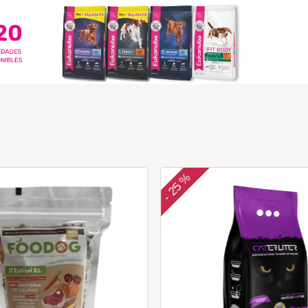
25 %
-