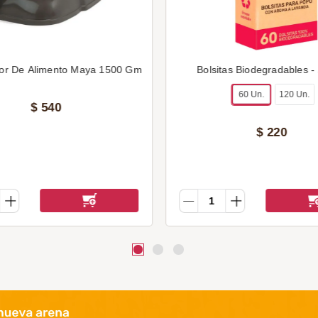
or De Alimento Maya 1500 Gm
Bolsitas Biodegradables -
60 Un.
120 Un.
$
540
$
220