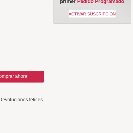
primer
Pedido Programado
omprar ahora
Devoluciones felices