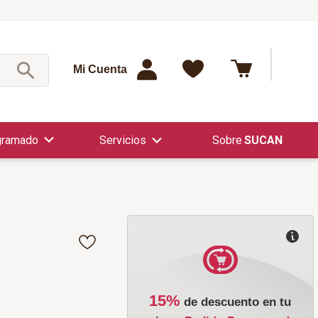
¿Qué est
Mi Cuenta
gramado
Servicios
SUCAN
15%
de descuento en tu