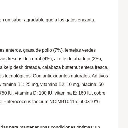
en un sabor agradable que a los gatos encanta.
s enteros, grasa de pollo (7%), lentejas verdes
os frescos de corral (4%), aceite de abadejo (2%),
ga kelp deshidratada, calabaza butternut entera fresca,
s tecnológicos: Con antioxidantes naturales. Aditivos
 vitamina B1: 25 mg, vitamina B2: 10 mg, niacina: 50
750 IU, vitamina D: 100 IU, vitamina E: 160 IU, cobre
nicos: Enterococcus faecium NCIMB10415: 600×10^6
buidas para mantener unas condiciones óptimas; un