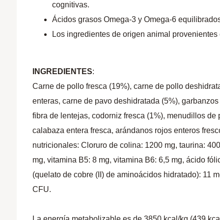
cognitivas.
Ácidos grasos Omega-3 y Omega-6 equilibrados p
Los ingredientes de origen animal provenientes
INGREDIENTES
:
Carne de pollo fresca (19%), carne de pollo deshidrat
enteras, carne de pavo deshidratada (5%), garbanzos e
fibra de lentejas, codorniz fresca (1%), menudillos de 
calabaza entera fresca, arándanos rojos enteros fresc
nutricionales: Cloruro de colina: 1200 mg, taurina: 4
mg, vitamina B5: 8 mg, vitamina B6: 6,5 mg, ácido fóli
(quelato de cobre (II) de aminoácidos hidratado): 11
CFU.
La energía metabolizable es de 3850 kcal/kg (439 kca