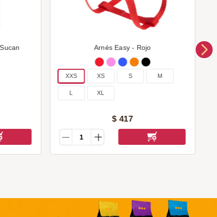
 Sucan
Arnés Easy - Rojo
XXS
XS
S
M
L
XL
$
417