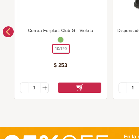
Correa Ferplast Club G - Violeta
Dispensad
10/120
$
253