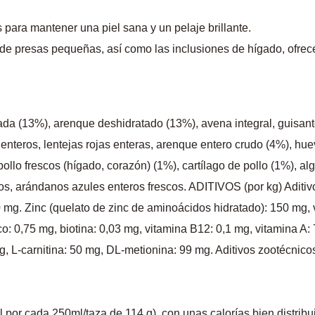
ara mantener una piel sana y un pelaje brillante.
 de presas pequeñas, así como las inclusiones de hígado, ofrec
ada (13%), arenque deshidratado (13%), avena integral, guisante
nteros, lentejas rojas enteras, arenque entero crudo (4%), huev
pollo frescos (hígado, corazón) (1%), cartílago de pollo (1%), al
os, arándanos azules enteros frescos. ADITIVOS (por kg) Aditivo
00 mg. Zinc (quelato de zinc de aminoácidos hidratado): 150 mg,
co: 0,75 mg, biotina: 0,03 mg, vitamina B12: 0,1 mg, vitamina A: 
 mg, L-carnitina: 50 mg, DL-metionina: 99 mg. Aditivos zootéc
l por cada 250ml/taza de 114 g), con unas calorías bien distri