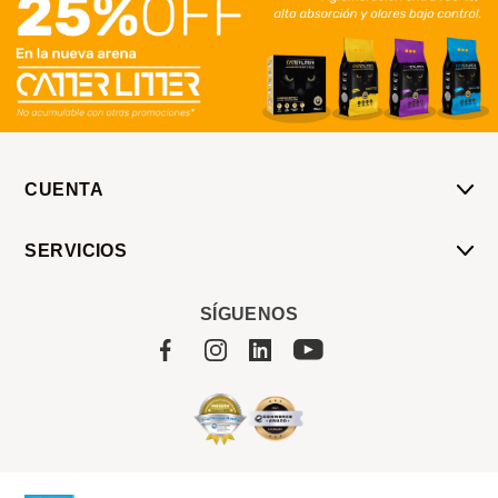
CUENTA
Mi Cuenta
SERVICIOS
Mis Compras
Pedido Programado
Carrito
SÍGUENOS
Servicios
Tienda
Sobre Sucan