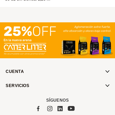
CUENTA
Mi Cuenta
SERVICIOS
Mis Compras
Pedido Programado
Carrito
SÍGUENOS
Servicios
Tienda
Sobre Sucan