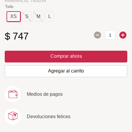
Referencia
:
760054
Talle
XS
S
M
L
$
747
Comprar ahora
Agregar al carrito
Medios de pagos
Devoluciones felices