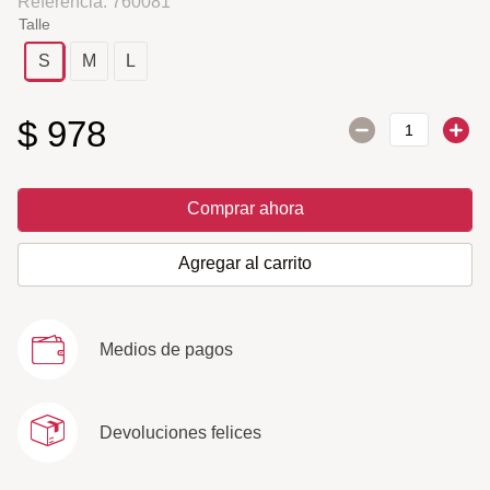
Referencia
:
760081
Talle
S
M
L
$
978
Comprar ahora
Agregar al carrito
Medios de pagos
Devoluciones felices