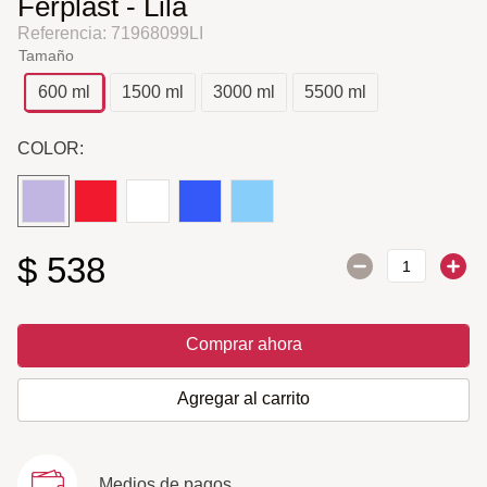
Ferplast - Lila
Referencia
:
71968099LI
Tamaño
600 ml
1500 ml
3000 ml
5500 ml
COLOR:
$
538
Comprar ahora
Agregar al carrito
Medios de pagos