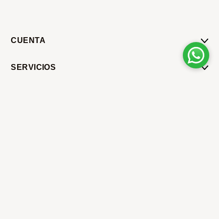
CUENTA
Mi Cuenta
SERVICIOS
Mis Compras
Pedido Programado
Carrito
SÍGUENOS
Servicios
Tienda
Sobre Sucan
Sucan Uruguay SRL © 2022. Todos los Derechos
Reservados