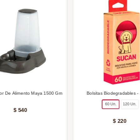
or De Alimento Maya 1500 Gm
Bolsitas Biodegradables -
60 Un.
120 Un.
$
540
$
220