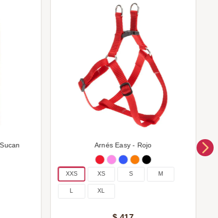
 Sucan
Arnés Easy - Rojo
XXS
XS
S
M
L
XL
$
417