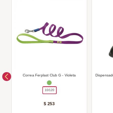
Correa Ferplast Club G - Violeta
Dispensad
10/120
$
253