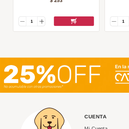
$
253
CUENTA
Mi Cuenta