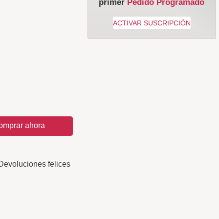
primer
Pedido Programado
omprar ahora
Devoluciones felices