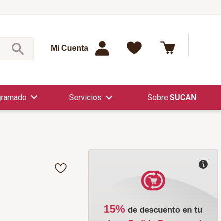
¿Qué est
Mi Cuenta
gramado
Servicios
SUCAN
15%
de descuento en tu