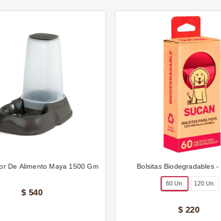
or De Alimento Maya 1500 Gm
Bolsitas Biodegradables -
60 Un.
120 Un.
$
540
$
220