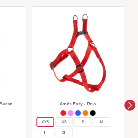
 Sucan
Arnés Easy - Rojo
XXS
XS
S
M
L
XL