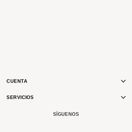
CUENTA
Mi Cuenta
SERVICIOS
Mis Compras
Pedido Programado
Carrito
SÍGUENOS
Servicios
Tienda
Sobre Sucan