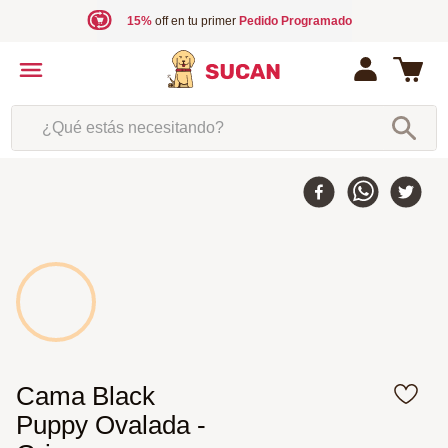
15%
off en tu primer
Pedido Programado
¿Qué estás necesitando?
30 %
-
Cama Black
Puppy Ovalada -