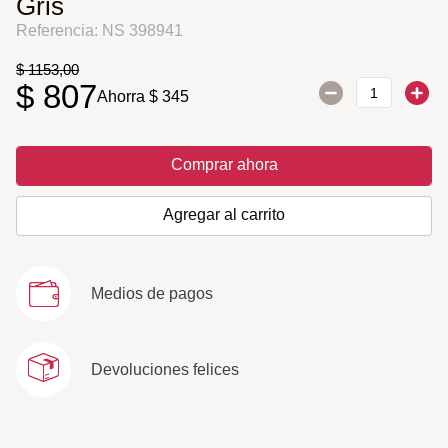
Gris
Referencia
:
NS 398941
$
1153
,
00
$
807
Ahorra
$
345
Comprar ahora
Agregar al carrito
Medios de pagos
Devoluciones felices