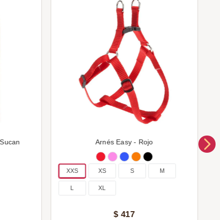
 Sucan
Arnés Easy - Rojo
XXS
XS
S
M
L
XL
$
417