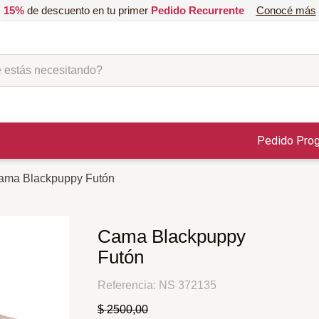
15%
de descuento en tu primer
Pedido Recurrente
Conocé más
ás necesitando?
Pedido Pro
ama Blackpuppy Futón
Cama Blackpuppy
Futón
Referencia
:
NS 372135
$
2500
,
00