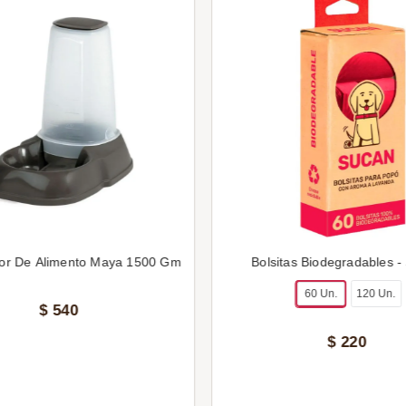
or De Alimento Maya 1500 Gm
Bolsitas Biodegradables -
60 Un.
120 Un.
$
540
$
220