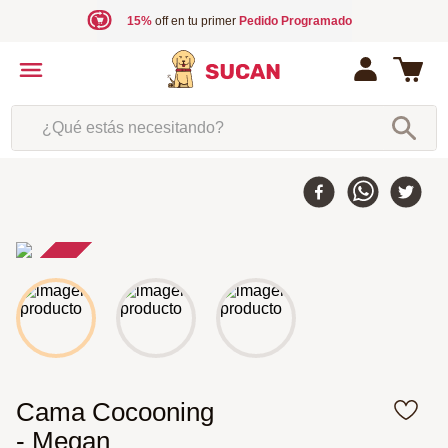
15%
off en tu primer
Pedido Programado
¿Qué estás necesitando?
30 %
-
Cama Cocooning
- Megan