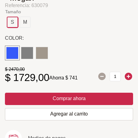
Referencia
:
630079
Tamaño
S
M
COLOR:
$
2470
,
00
$
1729
,
00
Ahorra
$
741
Comprar ahora
Agregar al carrito