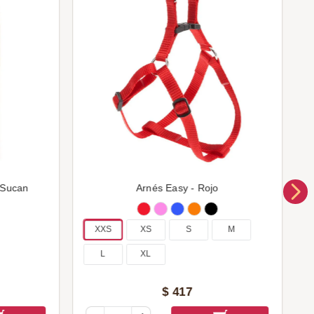
 Sucan
Arnés Easy - Rojo
XXS
XS
S
M
L
XL
$
417