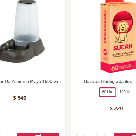
or De Alimento Maya 1500 Gm
Bolsitas Biodegradables -
60 Un.
120 Un.
$
540
$
220