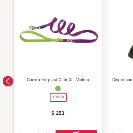
Correa Ferplast Club G - Violeta
Dispensad
10/120
$
253