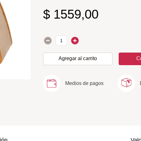
$
1559
,
00
Agregar al carrito
C
Medios de pagos
ión
Val