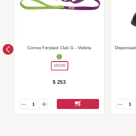
Correa Ferplast Club G - Violeta
Dispensad
10/120
$
253