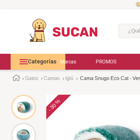
¿Qué est
Categorías
Marcas
PROMOS
Gatos
Camas
Iglú
Cama Snugo Eco Cat - Ve
30 %
-