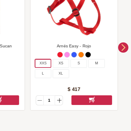
 Sucan
Arnés Easy - Rojo
XXS
XS
S
M
L
XL
$
417