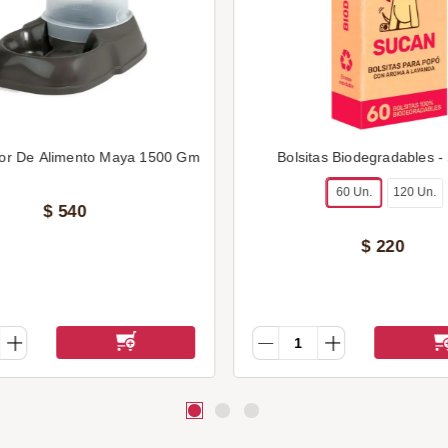
or De Alimento Maya 1500 Gm
Bolsitas Biodegradables -
60 Un.
120 Un.
$
540
$
220