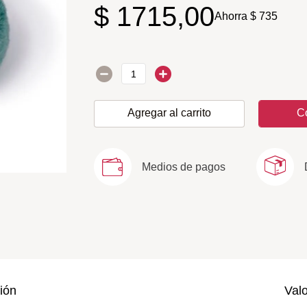
$
1715
,
00
Ahorra
$
735
Agregar al carrito
C
Medios de pagos
ión
Val