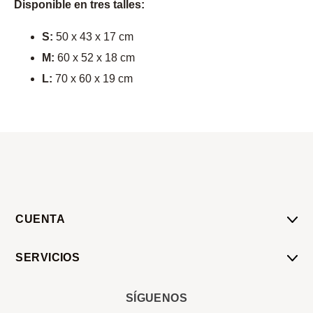
Disponible en tres talles:
S:
50 x 43 x 17 cm
M:
60 x 52 x 18 cm
L:
70 x 60 x 19 cm
CUENTA
Mi Cuenta
SERVICIOS
Mis Compras
Pedido Programado
Carrito
SÍGUENOS
Servicios