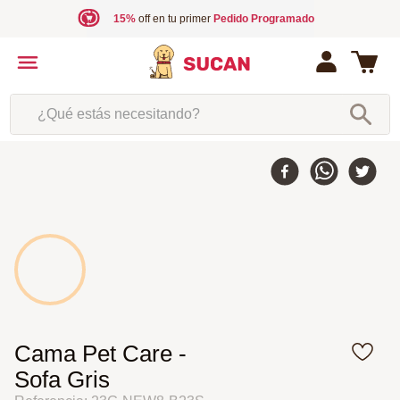
15%
off en tu primer
Pedido Programado
¿Qué estás necesitando?
30 %
-
Cama Pet Care -
Sofa Gris