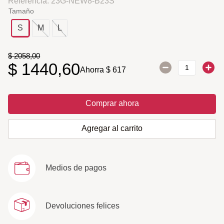
Referencia
:
23G-NEW8-B23S
Tamaño
S
M
L
$
2058
,
00
$
1440
,
60
Ahorra
$
617
Comprar ahora
Agregar al carrito
Medios de pagos
Devoluciones felices