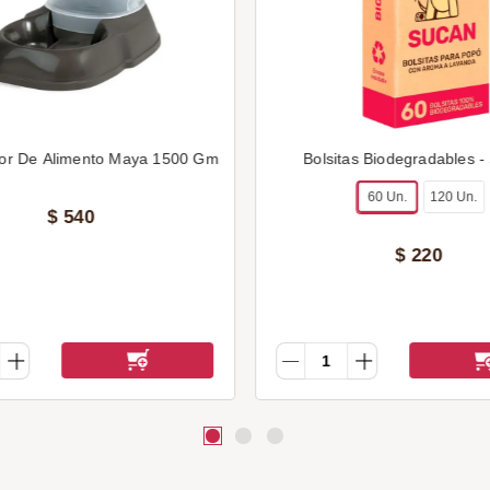
or De Alimento Maya 1500 Gm
Bolsitas Biodegradables -
60 Un.
120 Un.
$
540
$
220