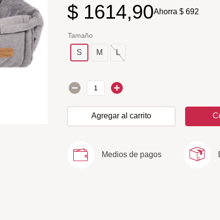
$
1614
,
90
Ahorra
$
692
Tamaño
S
M
L
Agregar al carrito
C
Medios de pagos