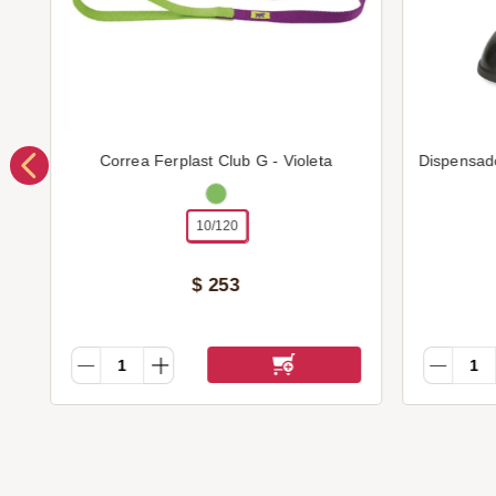
Correa Ferplast Club G - Violeta
Dispensad
10/120
$
253