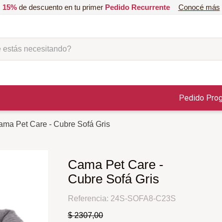
15%
de descuento en tu primer
Pedido Recurrente
Conocé más
ás necesitando?
Pedido Pro
ma Pet Care - Cubre Sofá Gris
Cama Pet Care -
Cubre Sofá Gris
Referencia
:
24S-SOFA8-C23S
$
2307
,
00