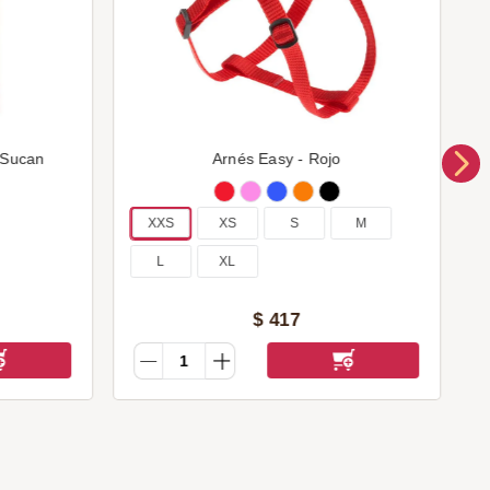
 Sucan
Arnés Easy - Rojo
XXS
XS
S
M
L
XL
$
417