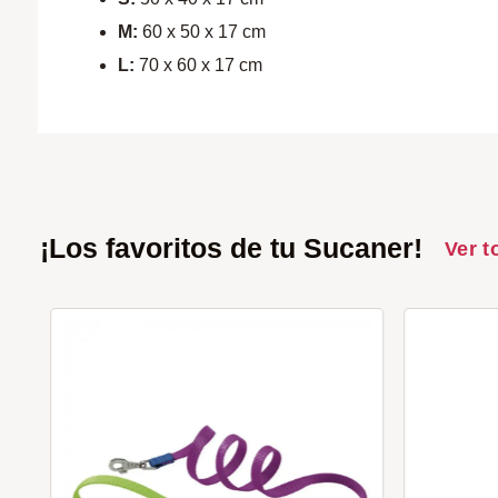
M:
60 x 50 x 17 cm
L:
70 x 60 x 17 cm
¡Los favoritos de tu Sucaner!
Ver t