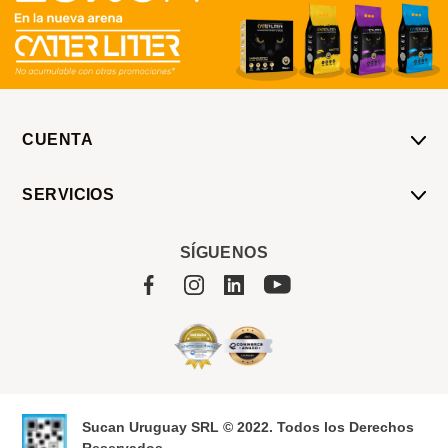
CUENTA
Mi Cuenta
SERVICIOS
Mis Compras
Pedido Programado
Carrito
SÍGUENOS
Servicios
Tienda
Sobre Sucan
Sucan Uruguay SRL © 2022. Todos los Derechos
Reservados