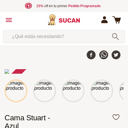
15%
off en tu primer
Pedido Programado
¿Qué estás necesitando?
30 %
-
Cama Stuart -
Azul