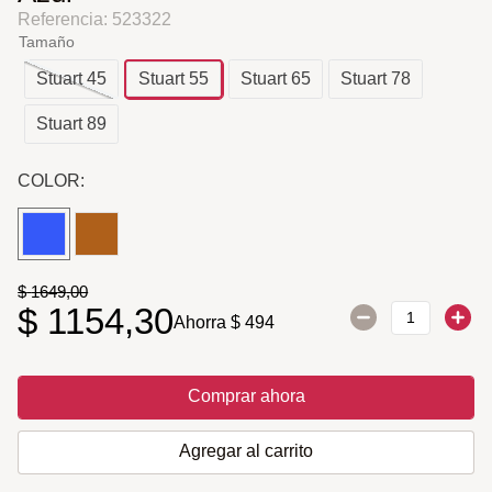
Referencia
:
523322
Tamaño
Stuart 45
Stuart 55
Stuart 65
Stuart 78
Stuart 89
COLOR:
$
1649
,
00
$
1154
,
30
Ahorra
$
494
Comprar ahora
Agregar al carrito