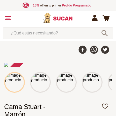
15%
off en tu primer
Pedido Programado
¿Qué estás necesitando?
30 %
-
Cama Stuart -
Marrón