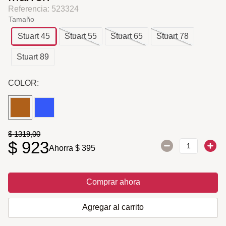
Referencia
:
523324
Tamaño
Stuart 45
Stuart 55
Stuart 65
Stuart 78
Stuart 89
COLOR:
$
1319
,
00
$
923
Ahorra
$
395
Comprar ahora
Agregar al carrito