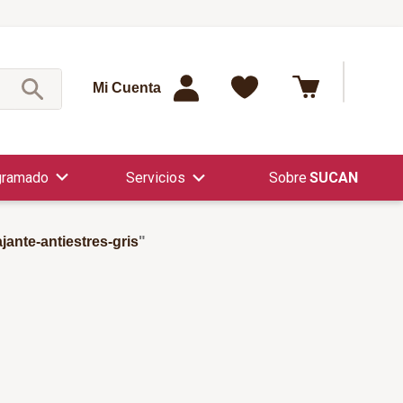
¿Qué est
Mi Cuenta
gramado
Servicios
SUCAN
jante-antiestres-gris
"