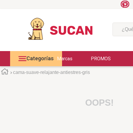
¿Qué est
Categorías
Marcas
PROMOS
cama-suave-relajante-antiestres-gris
OOPS!