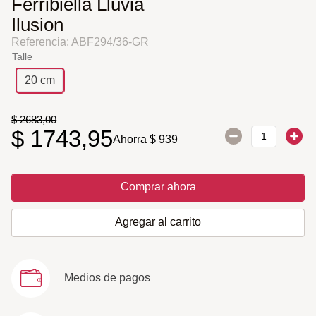
Ferribiella Lluvia
Ilusion
Referencia
:
ABF294/36-GR
Talle
20 cm
$
2683
,
00
$
1743
,
95
Ahorra
$
939
Comprar ahora
Agregar al carrito
Medios de pagos