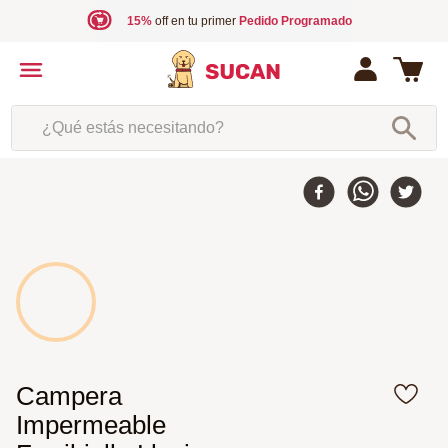
15%
off en tu primer
Pedido Programado
¿Qué estás necesitando?
35 %
-
Campera
Impermeable