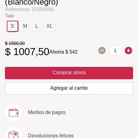
(Blanco/Negro)
Referencia
:
10368099
Talle
S
M
L
XL
$
1550
,
00
$
1007
,
50
Ahorra
$
542
Comprar ahora
Agregar al carrito
Medios de pagos
Devoluciones felices