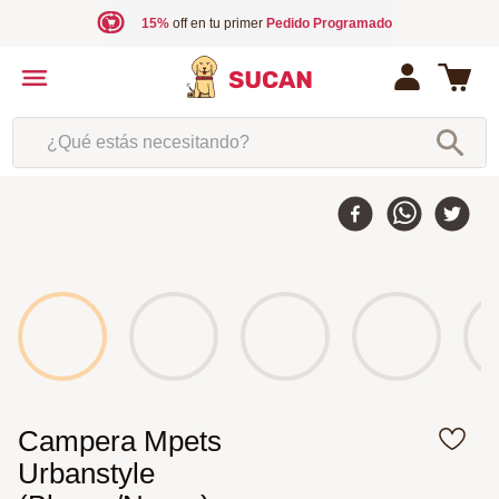
15%
off en tu primer
Pedido Programado
¿Qué estás necesitando?
35 %
-
Campera Mpets
Urbanstyle