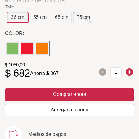
Referencia
:
ABF210/36-AR
Talle
36 cm
55 cm
65 cm
75 cm
COLOR:
$
1050
,
00
$
682
Ahorra
$
367
Comprar ahora
Agregar al carrito
Medios de pagos