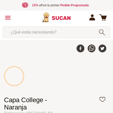
15%
off en tu primer
Pedido Programado
¿Qué estás necesitando?
35 %
-
Capa College -
Naranja