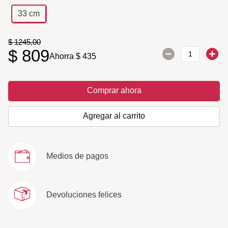
33 cm
$
1245
,
00
$
809
Ahorra
$
435
Comprar ahora
Agregar al carrito
Medios de pagos
Devoluciones felices