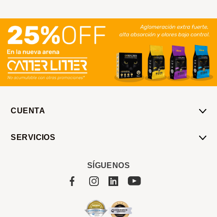
CUENTA
Mi Cuenta
SERVICIOS
Mis Compras
Pedido Programado
Carrito
SÍGUENOS
Servicios
Tienda
Sobre Sucan