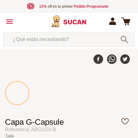
15%
off en tu primer
Pedido Programado
¿Qué estás necesitando?
35 %
-
Capa G-Capsule
Referencia
:
ABG1/20-B
Talle