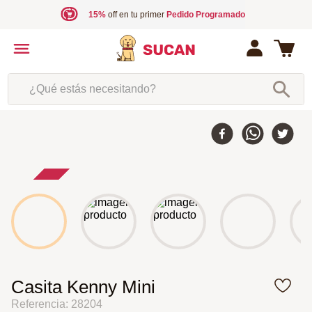
15%
off en tu primer
Pedido Programado
¿Qué estás necesitando?
25 %
-
Casita Kenny Mini
Referencia
:
28204