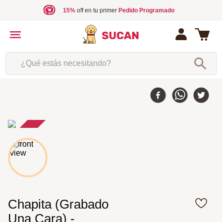
15%
off en tu primer
Pedido Programado
¿Qué estás necesitando?
50 %
-
Chapita (Grabado
Una Cara) -