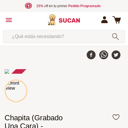
15%
off en tu primer
Pedido Programado
¿Qué estás necesitando?
50 %
-
Chapita (Grabado
Una Cara) -