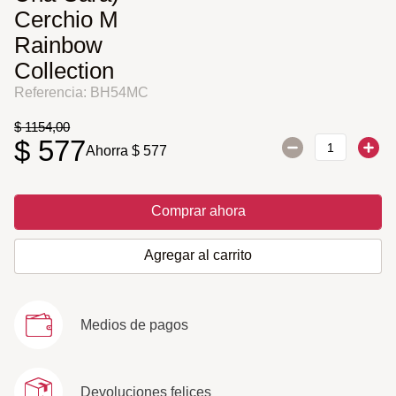
Cerchio M
Rainbow
Collection
Referencia
:
BH54MC
$
1154
,
00
$
577
Ahorra
$
577
Comprar ahora
Agregar al carrito
Medios de pagos
Devoluciones felices