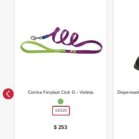
Correa Ferplast Club G - Violeta
Dispensad
10/120
$
253