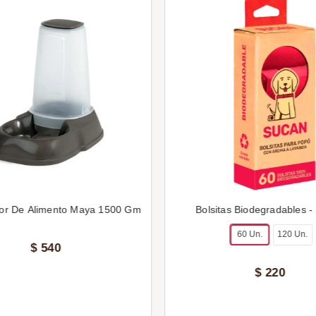
or De Alimento Maya 1500 Gm
Bolsitas Biodegradables -
60 Un.
120 Un.
$
540
$
220