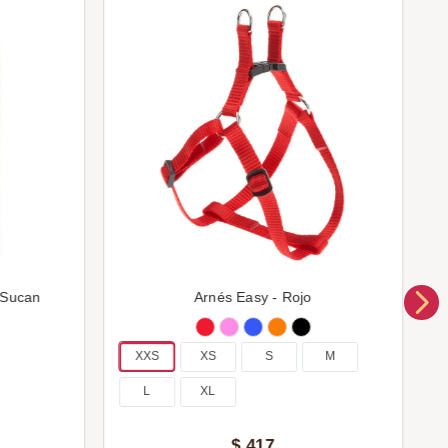
 Sucan
Arnés Easy - Rojo
XXS
XS
S
M
L
XL
$
417